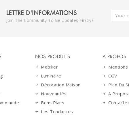
LETTRE D'INFORMATIONS
Join The Community To Be Updates Firstly?
S
NOS PRODUITS
A PROPOS
Mobilier
Mentions
ng
Luminaire
CGV
Décoration Maison
Plan Du S
e
Nouveautés
A Propos
Commande
Bons Plans
Contacte
Les Tendances