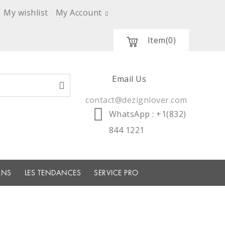
My wishlist
My Account
Item
(0)
Email Us
contact@dezignlover.com
WhatsApp
: +1(832)
844 1221
ANS
LES TENDANCES
SERVICE PRO