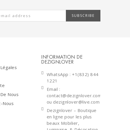
SUBSCRIBE
INFORMATION DE
DEZIGNLOVER
 Légales
WhatsApp
: +1(832) 844
1221
ite
Email :
 De Nous
contact@dezignlover.com
ou dezignlover@live.com
z-Nous
Dezignlover – Boutique
en ligne pour les plus
beaux Mobilier,
Luminaire, & Décoration