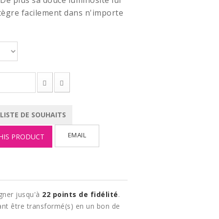
De plus sa douce luminosité lui
tègre facilement dans n'importe
 LISTE DE SOUHAITS
EMAIL
HIS PRODUCT
gner jusqu'à
22
points de fidélité
.
nt être transformé(s) en un bon de