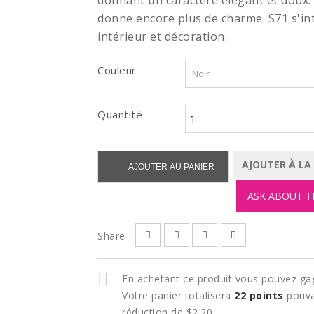
donnant un caractère élégant et doux. 
donne encore plus de charme. S71 s'in
intérieur et décoration.
Couleur
Quantité
AJOUTER À LA
AJOUTER AU PANIER
ASK ABOUT T
Share
En achetant ce produit vous pouvez ga
Votre panier totalisera
22
points
pouva
réduction de
$2.20
.