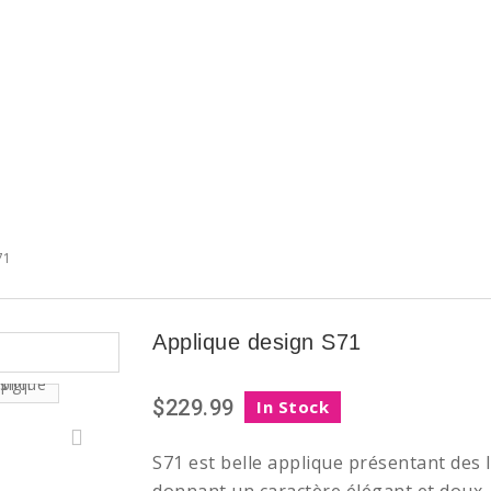
71
Applique design S71
$229.99
In Stock
S71 est belle applique présentant des 