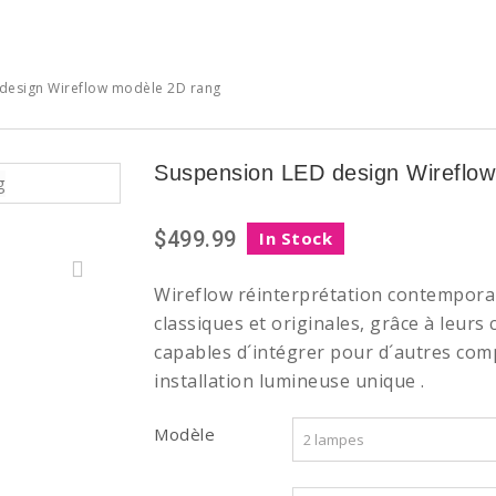
design Wireflow modèle 2D rang
Suspension LED design Wireflow
$499.99
In Stock
Wireflow réinterprétation contempor
classiques et originales, grâce à leur
capables d´intégrer pour d´autres com
installation lumineuse
unique
.
Modèle