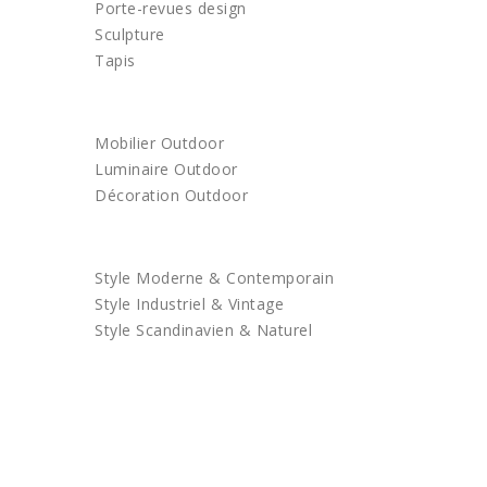
Porte-revues design
Sculpture
Tapis
OUTDOOR
Mobilier Outdoor
Luminaire Outdoor
Décoration Outdoor
ACHETEZ PAR STYLE
Style Moderne & Contemporain
Style Industriel & Vintage
Style Scandinavien & Naturel
BONS PLANS
LES TENDANCES
SERVICE PRO