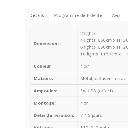
Détails
Programme de Fidélité
Avis
2 lights
4 lights: L60cm x H120c
Dimensions:
6 lights: L90cm x H120
10 lights: L150cm x H1
Couleur:
Noir
Matière:
Métal, diffuseur en acr
Ampoules
:
3w LED (offert)
Montage:
Non
Délai de livraison:
7-15 jours
Voltage:
110-240 Volts