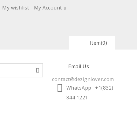
My wishlist
My Account
Item
(0)
Email Us
contact@dezignlover.com
WhatsApp
: +1(832)
844 1221
LES TENDANCES
SERVICE PRO