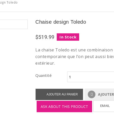
sign Toledo
Chaise design Toledo
$519.99
In Stock
La chaise Toledo est une combinaison 
contemporaine que l’on peut aussi bien 
extérieur.
Quantité
AJOUTER 
AJOUTER AU PANIER
EMAIL
ASK ABOUT THIS PRODUCT