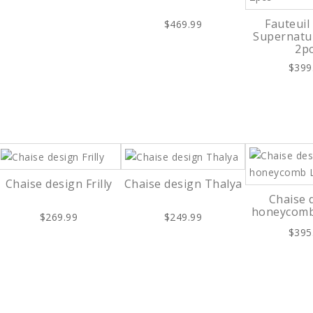
Fauteuil
$469.99
Supernatur
2p
$399
Chaise design Frilly
Chaise design Thalya
Chaise 
honeycomb
$269.99
$249.99
$395