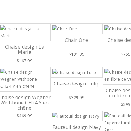
Chair One
Chaise de
Chaise design La
Marie
$191.99
$755
$167.99
Chaise design Tulip
Chaise des
en fibre 
Chaise design Wegner
$329.99
Wishbone CH24 Y en
$399
chêne
$469.99
Fauteuil design Navy