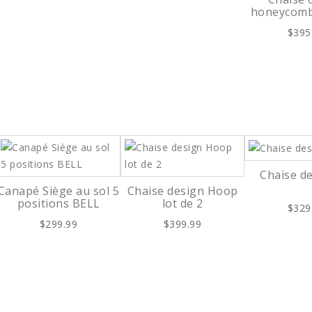
honeycomb
$395
Chaise d
Canapé Siège au sol 5
Chaise design Hoop
positions BELL
lot de 2
$329
$299.99
$399.99