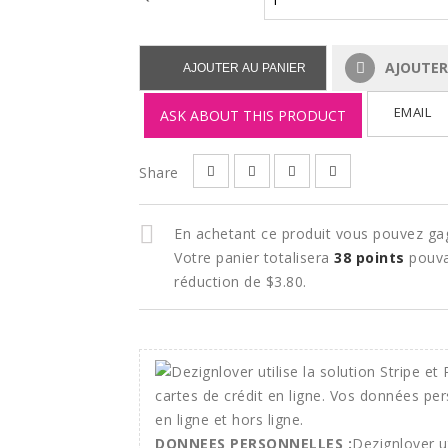
AJOUTER 
AJOUTER AU PANIER
EMAIL
ASK ABOUT THIS PRODUCT
Share
En achetant ce produit vous pouvez ga
Votre panier totalisera
38
points
pouva
réduction de
$3.80
.
DONNEES PERSONNELLES :
Dezignlover ut