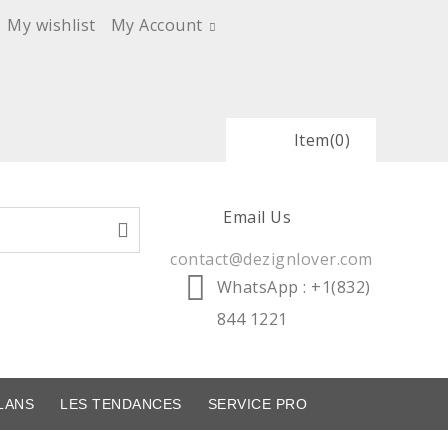
My wishlist
My Account
Item
(0)
Email Us
contact@dezignlover.com
WhatsApp
: +1(832)
844 1221
LANS
LES TENDANCES
SERVICE PRO