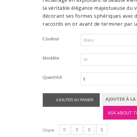
l'éclairage
en exploitant
la beauté
élé
la
véritable
élégance majestueuse
du v
décorant
ses
formes sphériques
avec 
raccords
en
or avant
de terminer par
u
Couleur
Modèle
Quantité
AJOUTER À LA
AJOUTER AU PANIER
ASK ABOUT T
Share