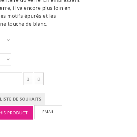
mentaire du
verre.
En
embrassant
erre
, il
va encore plus loin
en
des motifs
épuré
s
et les
ne touche de blanc
.
 LISTE DE SOUHAITS
EMAIL
HIS PRODUCT