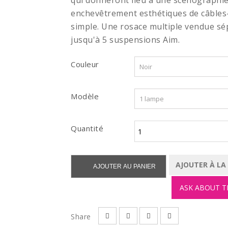
qui donneront lieu à une scénographie 
enchevêtrement esthétiques de câbles-
simple. Une rosace multiple vendue s
jusqu'à 5 suspensions Aim.
Couleur
Modèle
Quantité
AJOUTER À LA
AJOUTER AU PANIER
ASK ABOUT T
Share