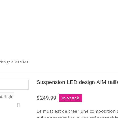
esign AIM taille L
Suspension LED design AIM taill
$249.99
In Stock
Le must est de créer une composition 