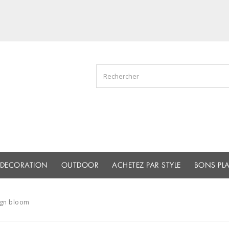
DECORATION
OUTDOOR
ACHETEZ PAR STYLE
BONS PL
ign bloom