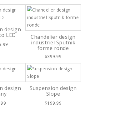
n design
co LED
Chandelier design
industriel Sputnik
9.99
forme ronde
$399.99
n design
Suspension design
nny
Slope
.99
$199.99