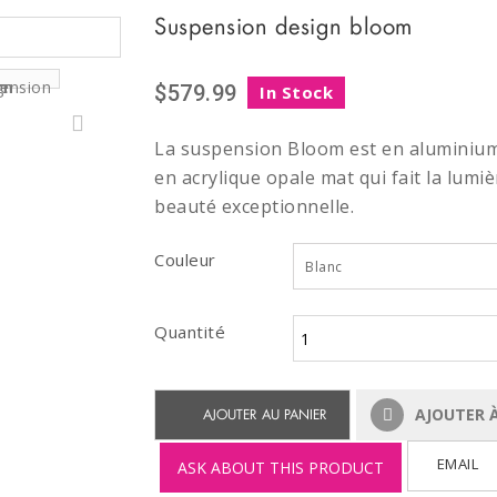
Suspension design bloom
$579.99
In Stock
La suspension Bloom est en aluminium 
en acrylique opale mat qui fait la lumi
beauté exceptionnelle.
Couleur
Blanc
Quantité
AJOUTER À
AJOUTER AU PANIER
EMAIL
ASK ABOUT THIS PRODUCT