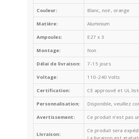
Couleur:
Blanc, noir, orange
Matière:
Aluminium
Ampoules
:
E27 x 3
Montage:
Non
Délai de livraison:
7-15 jours
Voltage:
110-240 Volts
Certification:
CE approuvé et UL lis
Personnalisation:
Disponible, veuillez co
Avertissement:
Ce produit n'est pas un
Ce produit sera expédi
Livraison:
La livraison est gratu