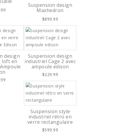
ouble
Suspension design
.99
Maxhedron
$899.99
n design
Suspension design
 loft en
industriel Cage 2 avec
c Ampoule
ampoule edison
son
$229.99
.99
Suspension style
industriel rétro en
verre rectangulaire
$599.99