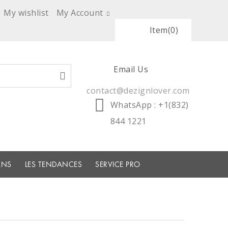
My wishlist
My Account
Item
(0)
Email Us
contact@dezignlover.com
WhatsApp
: +1(832)
844 1221
ANS
LES TENDANCES
SERVICE PRO