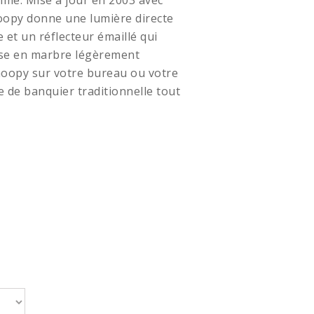
imé.
Mise à jour en 2003 avec
oopy donne une lumière directe
e et un réflecteur émaillé qui
base en marbre légèrement
noopy sur votre bureau ou votre
e de banquier traditionnelle tout