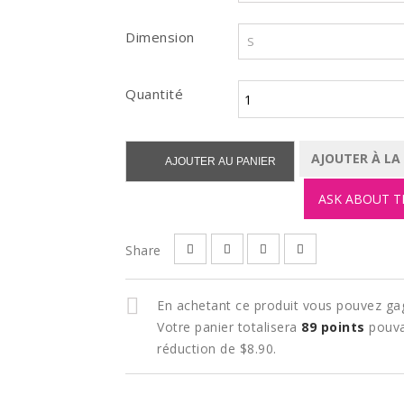
Dimension
Quantité
AJOUTER À LA
AJOUTER AU PANIER
ASK ABOUT T
Share
En achetant ce produit vous pouvez ga
Votre panier totalisera
89
points
pouva
réduction de
$8.90
.