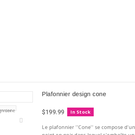
Plafonnier design cone
$199.99
In Stock
Le plafonnier ''Cone'' se compose d'u