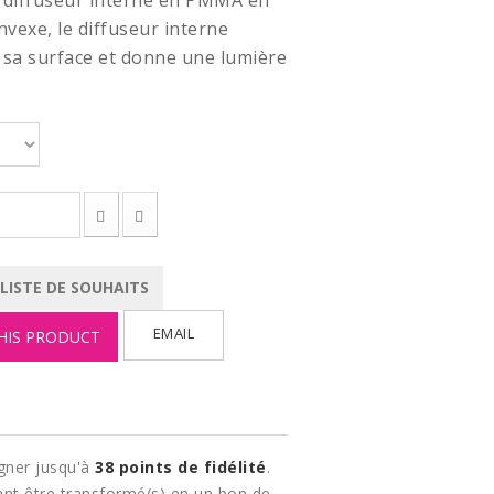
n diffuseur interne en PMMA en
vexe, le diffuseur interne
 sa surface et donne une lumière
 LISTE DE SOUHAITS
EMAIL
HIS PRODUCT
gner jusqu'à
38
points de fidélité
.
nt être transformé(s) en un bon de