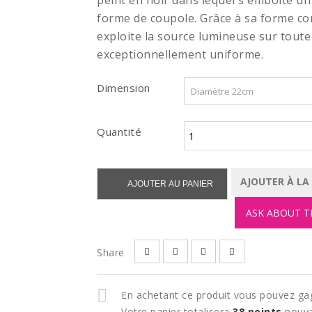
peint en noir dans lequel s'emboîte u
forme de coupole. Grâce à sa forme con
exploite la source lumineuse sur toute
exceptionnellement uniforme.
Dimension
Quantité
AJOUTER À LA
AJOUTER AU PANIER
ASK ABOUT T
Share
En achetant ce produit vous pouvez ga
Votre panier totalisera
38
points
pouva