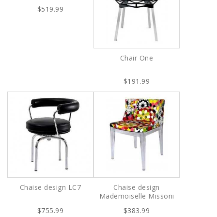
$519.99
Chair One
$191.99
Chaise design LC7
Chaise design
Mademoiselle Missoni
$755.99
$383.99