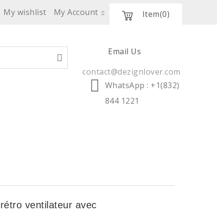
My wishlist
My Account
Item
(0)
Email Us
contact@dezignlover.com
WhatsApp
: +1(832)
844 1221
LES TENDANCES
SERVICE PRO
rétro ventilateur avec