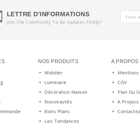
LETTRE D'INFORMATIONS
Join The Community To Be Updates Firstly?
ES
NOS PRODUITS
A PROPOS
Mobilier
Mentions
ng
Luminaire
CGV
Décoration Maison
Plan Du S
e
Nouveautés
A Propos
Commande
Bons Plans
Contacte
Les Tendances