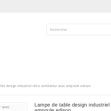
ATION
OUTDOOR
ACHETEZ PAR STYLE
BONS PLANS
ble design industriel rétro ventilateur avec ampoule edison
Lampe de table design industriel 
ampoule edison