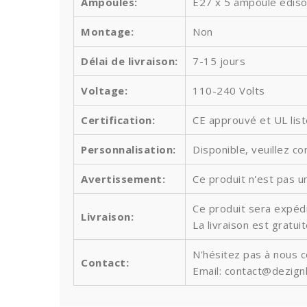
Ampoules
:
E27 x 5 ampoule edis
Montage:
Non
Délai de livraison:
7-15 jours
Voltage:
110-240 Volts
Certification:
CE approuvé et UL lis
Personnalisation:
Disponible, veuillez co
Avertissement:
Ce produit n'est pas un
Ce produit sera expédi
Livraison:
La livraison est gratu
N'hésitez pas à nous 
Contact:
Email: contact@dezign