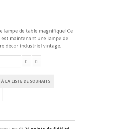
ne lampe de table magnifique! Ce
, est maintenant une lampe de
e décor industriel vintage.
À LA LISTE DE SOUHAITS
gner jusqu'à
35
points de fidélité
.