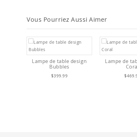
Vous Pourriez Aussi Aimer
design
Lampe de table design
Lampe de tab
Bubbles
Cora
$399.99
$469.