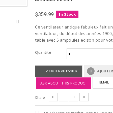
$359.99
In Stock
Ce ventilateur antique fabuleux fait u
ventilateur, du début des années 1900
table avec 5 ampoules edison pour votr
Quantité
AJOUTER 
AJOUTER AU PANIER
EMAIL
ASK ABOUT THIS PRODUCT
Share
En achetant ce produit vous pouvez ga