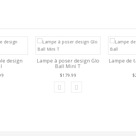
le design
Lampe à poser design Glo
Lampe de t
l
Ball Mini T
99
$179.99
$