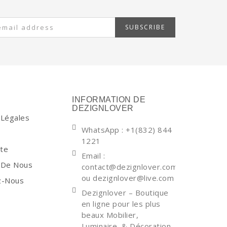
SUBSCRIBE
INFORMATION DE
DEZIGNLOVER
 Légales
WhatsApp
: +1(832) 844
1221
ite
Email :
 De Nous
contact@dezignlover.com
ou dezignlover@live.com
z-Nous
Dezignlover – Boutique
en ligne pour les plus
beaux Mobilier,
Luminaire, & Décoration