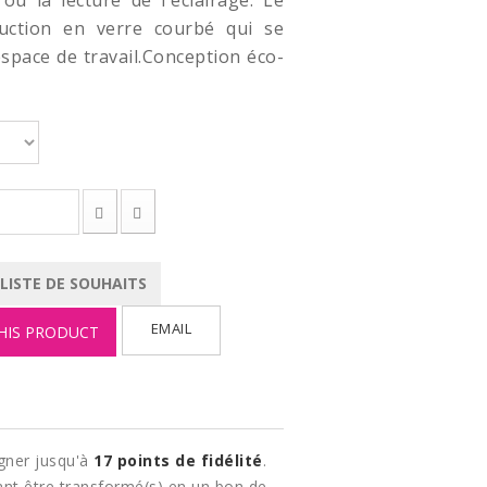
ou la lecture de l'éclairage. Le
uction en verre courbé qui se
espace de travail.Conception éco-
 LISTE DE SOUHAITS
EMAIL
HIS PRODUCT
gner jusqu'à
17
points de fidélité
.
nt être transformé(s) en un bon de