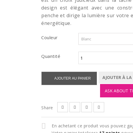
est un choix judicieux dans la tâche 
design est élégant avec une constr
penche et dirige la lumière sur votre 
énergétique.
Couleur
Quantité
AJOUTER À LA
AJOUTER AU PANIER
ASK ABOUT T
Share
En achetant ce produit vous pouvez ga
Votre panier totalisera
17
points
pouva